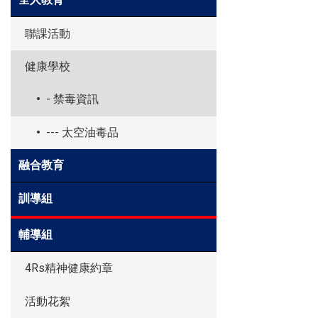
聯課活動
健康學校
- 禁毒資訊
--- 太空油毒品
融合教育
訓導組
輔導組
4Rs精神健康約章
活動花絮