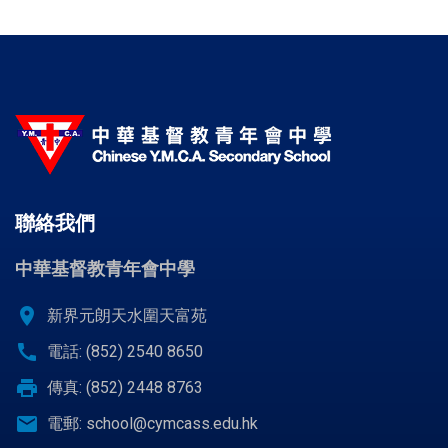
聯絡我們
中華基督教青年會中學
location_on
新界元朗天水圍天富苑
call
電話: (852) 2540 8650
print
傳真: (852) 2448 8763
email
電郵:
school@cymcass.edu.hk