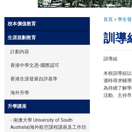
環球探索
導
首頁
學生發
Side
校本價值教育
航
Meun
訓導
連
入學申請
生涯規劃教育
結
計劃內容
學生園地
訓導組
香港中學文憑-國際認可
本校訓導組以
香港生涯發展自評基準
學生表現
適時尋求輔導
為持續了解學
海外升學
活動、主持早
家長資訊
升學講座
- 南澳大學 University of South
Australia)海外航空課程講座及工作坊