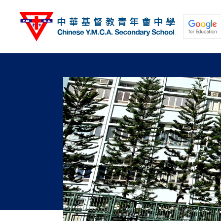
移
至
主
內
容
關於我們
校園動態
學與教
學生發展