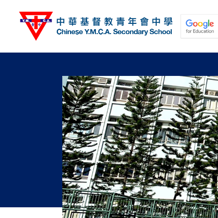
移
至
主
內
容
關於我們
校園動態
學與教
學生發展