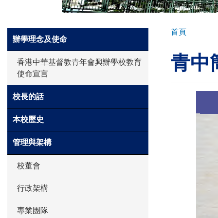
環球探索
導
首頁
Side
辦學理念及使命
航
Meun
青中
連
入學申請
香港中華基督教青年會興辦學校教育
結
使命宣言
學生園地
校長的話
本校歷史
學生表現
管理與架構
校董會
家長資訊
行政架構
專業團隊