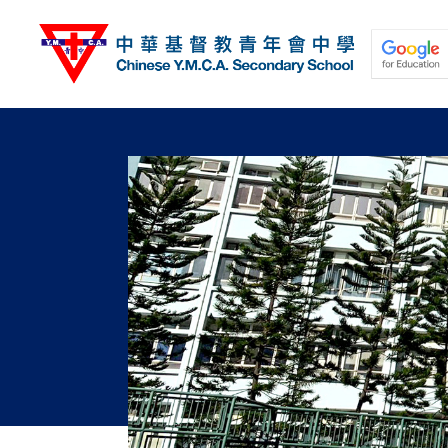
移
至
主
內
容
關於我們
校園動態
學與教
學生發展