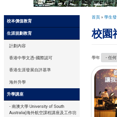
環球探索
導
首頁
學生發
Side
校本價值教育
航
Meun
校園
連
入學申請
生涯規劃教育
結
計劃內容
學生園地
學年
香港中學文憑-國際認可
香港生涯發展自評基準
學生表現
海外升學
家長資訊
升學講座
- 南澳大學 University of South
Australia)海外航空課程講座及工作坊