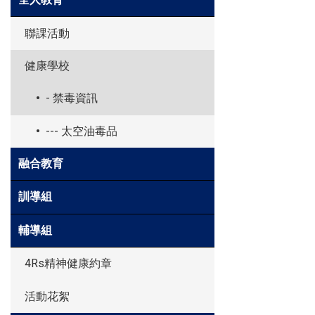
聯課活動
健康學校
- 禁毒資訊
--- 太空油毒品
融合教育
訓導組
輔導組
4Rs精神健康約章
活動花絮