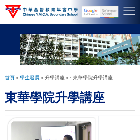
移
至
主
內
容
導
首頁
學生發展
升學講座
- 東華學院升學講座
航
東華學院升學講座
連
結