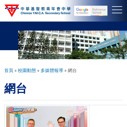
移
至
主
內
容
導
首頁
校園動態
多媒體報導
網台
航
網台
連
結