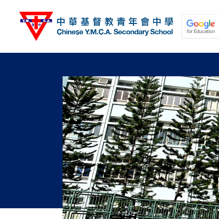
移
至
主
內
容
關於我們
校園動態
學與教
學生發展