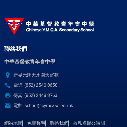
聯絡我們
中華基督教青年會中學
location_on
新界元朗天水圍天富苑
call
電話: (852) 2540 8650
print
傳真: (852) 2448 8763
email
電郵:
school@cymcass.edu.hk
網站地圖
免責聲明
聯絡我們
校務處辦公時間