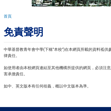
環球探索
導
首頁
航
免責聲明
連
入學申請
結
學生園地
中華基督教青年會中學(下稱”本校”)在本網頁所載的資料
律責任。
學生表現
如使用者由本校網頁連結至其他機構所提供的網頁，必須注意
害承擔責任。
家長資訊
如中、英文版本有任何歧義，概以中文版本為準。