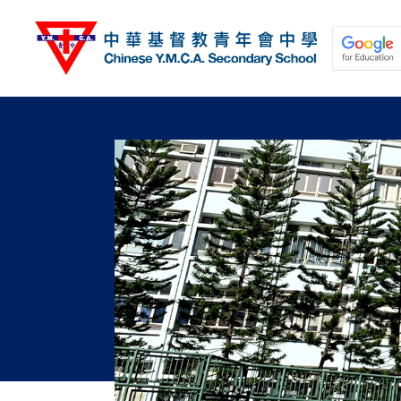
移
至
主
內
容
關於我們
校園動態
學與教
學生發展