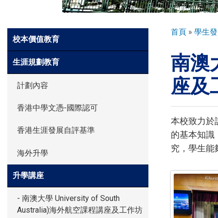
環球探索
導
首頁
學生發
Side
校本價值教育
航
Meun
南澳大學
連
入學申請
生涯規劃教育
結
座及工
計劃內容
學生園地
香港中學文憑-國際認可
本校致力於
香港生涯發展自評基準
學生表現
的基本知識
究，學生能
海外升學
家長資訊
升學講座
- 南澳大學 University of South
Australia)海外航空課程講座及工作坊