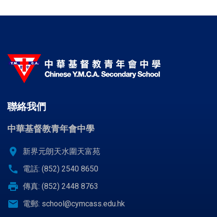
聯絡我們
中華基督教青年會中學
location_on
新界元朗天水圍天富苑
call
電話: (852) 2540 8650
print
傳真: (852) 2448 8763
email
電郵:
school@cymcass.edu.hk