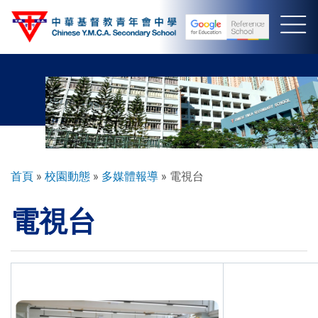
移
至
主
內
容
導
首頁
校園動態
多媒體報導
電視台
航
電視台
連
結