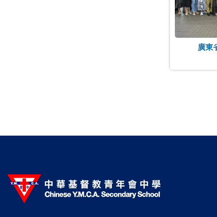
廣東
Paginatio