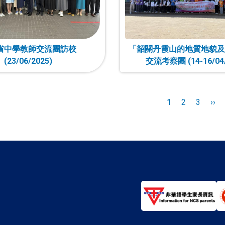
省中學教師交流團訪校
「韶關丹霞山的地質地貌及
(23/06/2025)
交流考察團 (14-16/04/
n
目
1
頁
2
頁
3
下
››
前
面
面
一
頁
頁
面