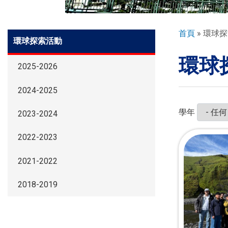
環球探索
導
首頁
環球探
Side
環球探索活動
航
Meun
環球
連
入學申請
2025-2026
結
2024-2025
學生園地
學年
2023-2024
學生表現
2022-2023
2021-2022
家長資訊
2018-2019