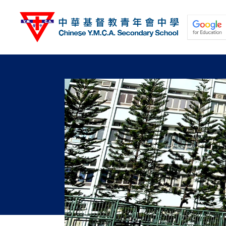
移
至
主
內
容
關於我們
校園動態
學與教
學生發展