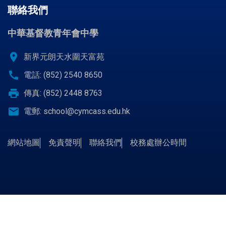
聯絡我們
中華基督教青年會中學
location_on
新界元朗天水圍天富苑
call
電話: (852) 2540 8650
print
傳真: (852) 2448 8763
email
電郵:
school@cymcass.edu.hk
網站地圖
免責聲明
聯絡我們
校務處辦公時間