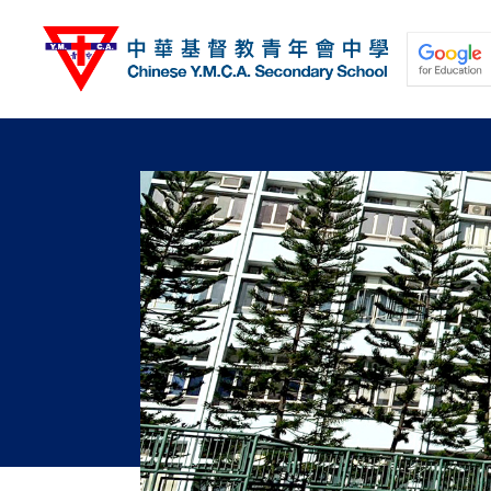
移
至
主
內
容
關於我們
校園動態
學與教
學生發展