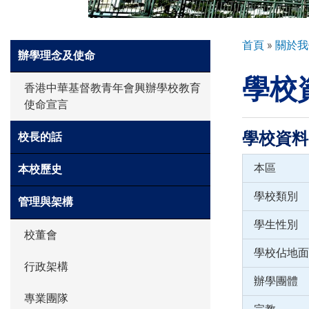
環球探索
導
首頁
關於我
Side
辦學理念及使命
航
Meun
學校
連
入學申請
香港中華基督教青年會興辦學校教育
結
使命宣言
學生園地
學校資料
校長的話
本區
本校歷史
學生表現
學校類別
管理與架構
學生性別
校董會
家長資訊
學校佔地面
行政架構
辦學團體
專業團隊