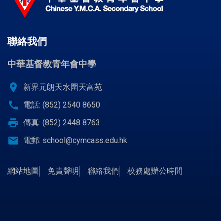
聯絡我們
中華基督教青年會中學
location_on
新界元朗天水圍天富苑
call
電話: (852) 2540 8650
print
傳真: (852) 2448 8763
email
電郵:
school@cymcass.edu.hk
網站地圖
免責聲明
聯絡我們
校務處辦公時間