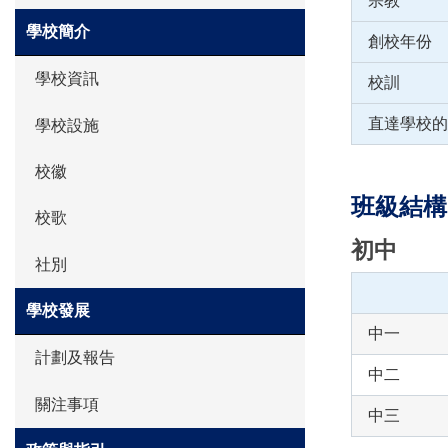
宗教
學校簡介
創校年份
學校資訊
校訓
直達學校的
學校設施
校徽
班級結構
校歌
初中
社別
學校發展
中一
計劃及報告
中二
關注事項
中三