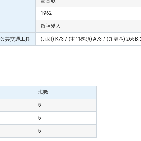
基督教
1962
敬神愛人
公共交通工具
(元朗) K73 / (屯門碼頭) A73 / (九龍區) 265B, 2
班數
5
5
5