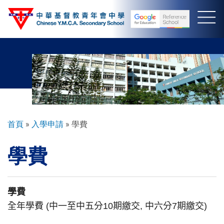
移
至
主
內
容
導
首頁
入學申請
學費
航
學費
連
結
學費
全年學費
(
中一至中五分
10
期繳交
,
中六分
7
期繳交
)