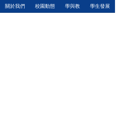
移
關於我們
校園動態
學與教
學生發展
至
主
內
容