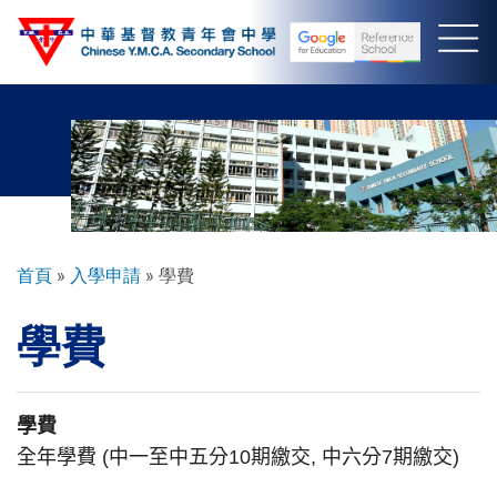
移
至
主
內
容
導
首頁
入學申請
學費
航
學費
連
結
學費
全年學費
(
中一至中五分
10
期繳交
,
中六分
7
期繳交
)