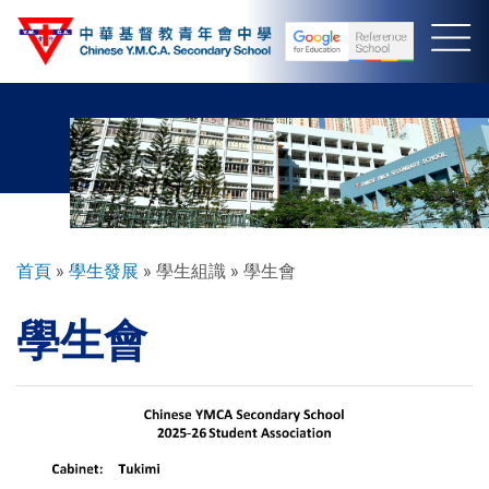
移
至
主
內
容
導
首頁
學生發展
學生組識
學生會
航
學生會
連
結