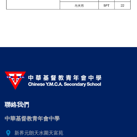
聯絡我們
中華基督教青年會中學
location_on
新界元朗天水圍天富苑