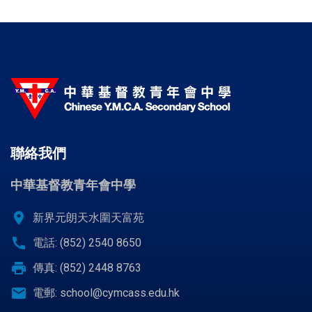
聯絡我們
中華基督教青年會中學
location_on
新界元朗天水圍天富苑
call
電話: (852) 2540 8650
print
傳真: (852) 2448 8763
email
電郵:
school@cymcass.edu.hk