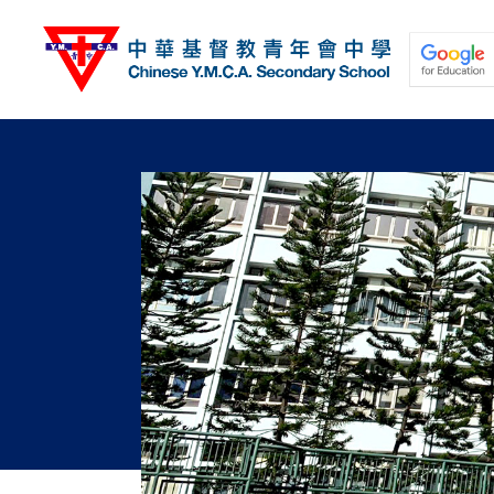
移
至
主
內
容
關於我們
校園動態
學與教
學生發展