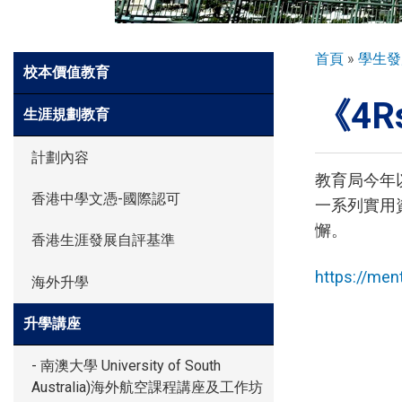
環球探索
導
首頁
學生發
Side
校本價值教育
航
Meun
《4
連
入學申請
生涯規劃教育
結
計劃內容
學生園地
教育局今年
香港中學文憑-國際認可
一系列實用
懈。
香港生涯發展自評基準
學生表現
https://men
海外升學
家長資訊
升學講座
- 南澳大學 University of South
Australia)海外航空課程講座及工作坊