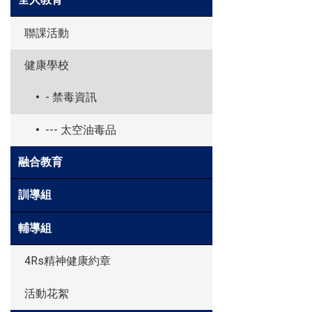
聯課活動
健康學校
- 禁毒資訊
--- 太空油毒品
融合教育
訓導組
輔導組
4Rs精神健康約章
活動花絮