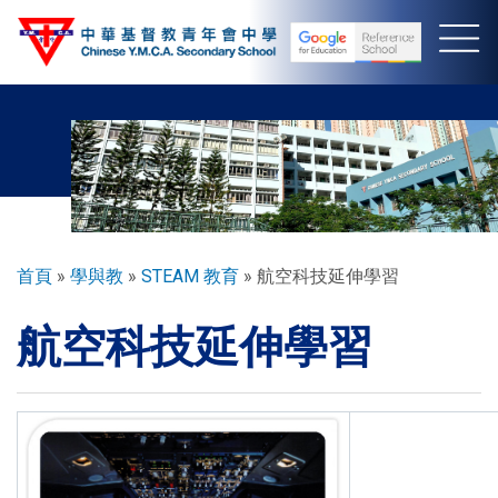
移
至
主
內
容
導
首頁
學與教
STEAM 教育
航空科技延伸學習
航
航空科技延伸學習
連
結