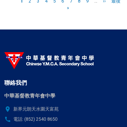
Pagination
目
1
頁
2
頁
3
頁
4
頁
5
頁
6
頁
7
頁
8
頁
9
…
下
››
Last
最後
前
面
面
面
面
面
»
面
面
面
一
page
頁
頁
面
聯絡我們
中華基督教青年會中學
location_on
新界元朗天水圍天富苑
call
電話: (852) 2540 8650