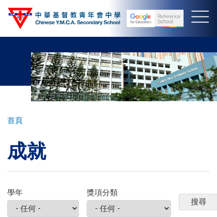
移
至
主
內
容
導
首頁
航
成就
連
結
學年
獎項分類