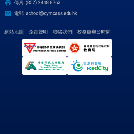
print
傳真: (852) 2448 8763
email
電郵:
school@cymcass.edu.hk
網站地圖
免責聲明
聯絡我們
校務處辦公時間