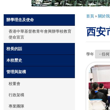
環球探索
導
首頁
關於我
Side
辦學理念及使命
航
Meun
西安
連
入學申請
香港中華基督教青年會興辦學校教育
結
使命宣言
學生園地
校長的話
學年
本校歷史
學生表現
管理與架構
校董會
家長資訊
行政架構
專業團隊