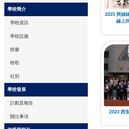
學校簡介
2025 與
線上同
學校資訊
學校設施
校徽
校歌
社別
學校發展
計劃及報告
2023 
關注事項