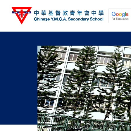
移
至
主
內
容
關於我們
校園動態
學與教
學生發展