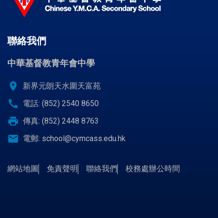
聯絡我們
中華基督教青年會中學
location_on
新界元朗天水圍天富苑
call
電話: (852) 2540 8650
print
傳真: (852) 2448 8763
email
電郵:
school@cymcass.edu.hk
網站地圖
免責聲明
聯絡我們
校務處辦公時間