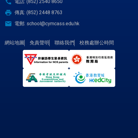
call
電話: (852) 2540 8650
print
傳真: (852) 2448 8763
email
電郵:
school@cymcass.edu.hk
網站地圖
免責聲明
聯絡我們
校務處辦公時間