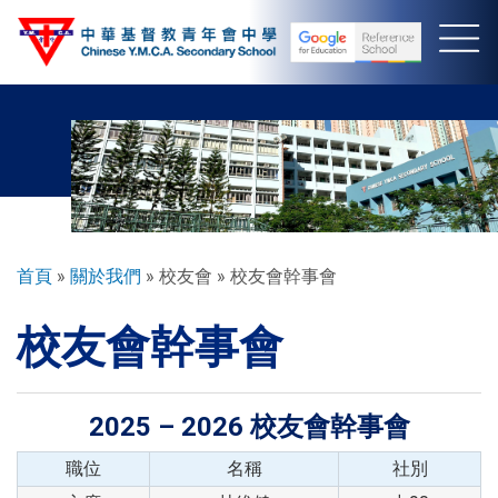
移
至
主
內
容
導
首頁
關於我們
校友會
校友會幹事會
航
校友會幹事會
連
結
2025 – 2026 校友會幹事會
職位
名稱
社別