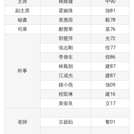
主席
林維健
中90
副主席
霍婉珠
強81
秘書
黃惠琼
毅78
司庫
鄺覺華
基76
郭鶯萍
光72
張志剛
恆77
李偉生
煌86
林鳳朝
建87
幹事
江成光
建87
鍾小燕
強09
程凱琳
建16
黃衞良
立17
老師
古啟貽
奮01