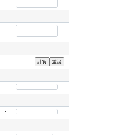
:
:
: