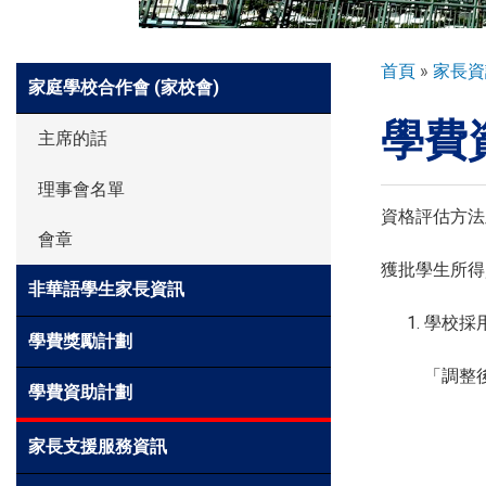
環球探索
導
首頁
家長資
Side
家庭學校合作會 (家校會)
航
Meun
學費
連
入學申請
主席的話
結
理事會名單
學生園地
資格評估方法及資
會章
獲批學生所得
非華語學生家長資訊
學生表現
學校採
學費獎勵計劃
家長資訊
「調整
學費資助計劃
家長支援服務資訊