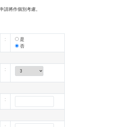
申請將作個別考慮。
:
是
否
:
:
: