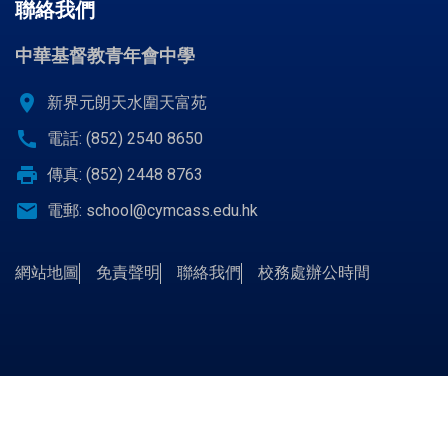
聯絡我們
中華基督教青年會中學
location_on
新界元朗天水圍天富苑
call
電話: (852) 2540 8650
print
傳真: (852) 2448 8763
email
電郵:
school@cymcass.edu.hk
網站地圖
免責聲明
聯絡我們
校務處辦公時間