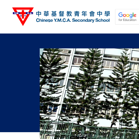
移
至
主
內
容
關於我們
校園動態
學與教
學生發展