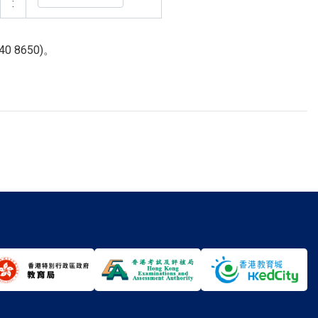
:
8650)。