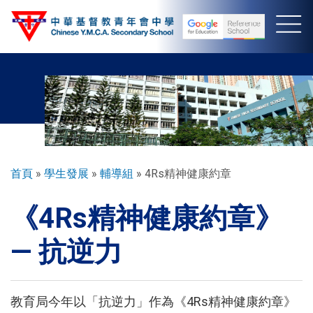
移
至
主
內
容
導
首頁
學生發展
輔導組
4Rs精神健康約章
航
《4Rs精神健康約章》
連
結
— 抗逆力
教育局今年以「抗逆力」作為《4Rs精神健康約章》