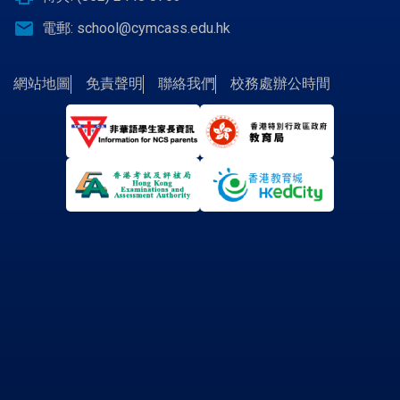
email
電郵:
school@cymcass.edu.hk
網站地圖
免責聲明
聯絡我們
校務處辦公時間