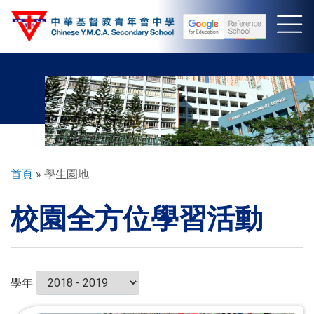
移
至
主
內
容
導
首頁
學生園地
航
校園全方位學習活動
連
結
學年