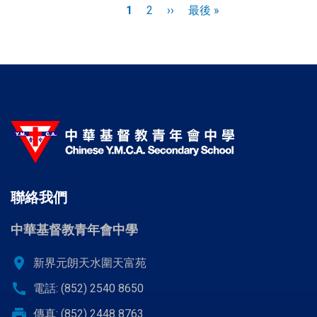
Pagination
目
1
頁
2
下
››
Last
最後 »
前
面
一
page
頁
頁
面
聯絡我們
中華基督教青年會中學
location_on
新界元朗天水圍天富苑
call
電話: (852) 2540 8650
print
傳真: (852) 2448 8763