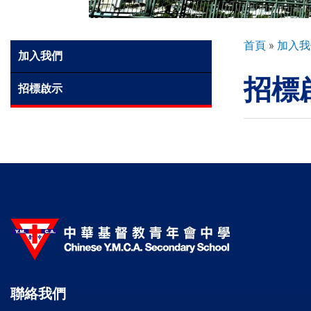
環球探索
導
首頁
加入我
Side
加入我們
航
Meun
招標
連
入學申請
招標啟示
結
學生園地
學生表現
家長資訊
聯絡我們