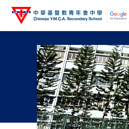
移
至
主
內
容
關於我們
校園動態
學與教
學生發展