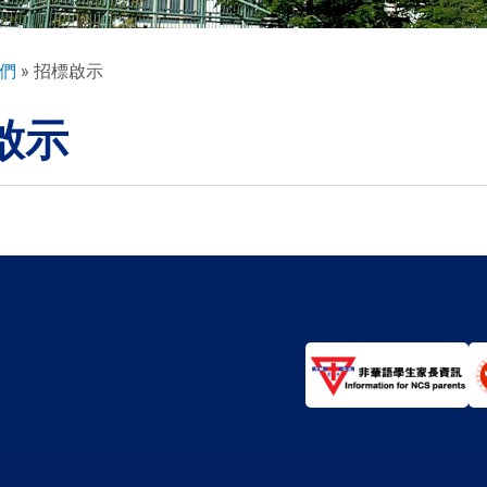
們
招標啟示
啟示