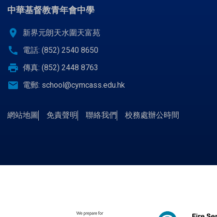
中華基督教青年會中學
location_on
新界元朗天水圍天富苑
call
電話: (852) 2540 8650
print
傳真: (852) 2448 8763
email
電郵:
school@cymcass.edu.hk
網站地圖
免責聲明
聯絡我們
校務處辦公時間