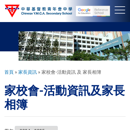
移
至
主
內
容
導
首頁
家長資訊
家校會-活動資訊 及 家長相簿
航
家校會-活動資訊及家長
連
結
相簿