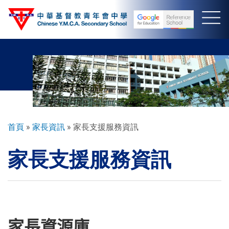
移
至
主
內
容
導
首頁
家長資訊
家長支援服務資訊
航
家長支援服務資訊
連
結
家長資源庫