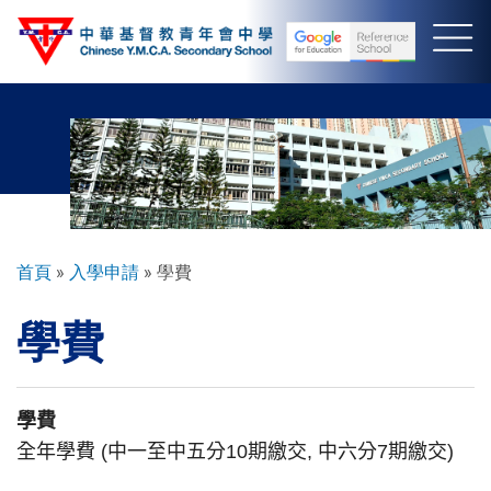
移
至
主
內
容
導
首頁
入學申請
學費
航
學費
連
結
學費
全年學費
(
中一至中五分
10
期繳交
,
中六分
7
期繳交
)