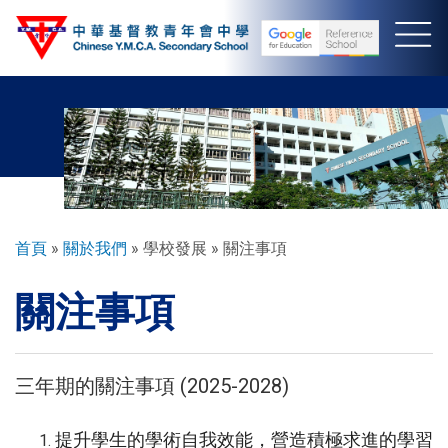
移
至
主
內
容
導
首頁
關於我們
學校發展
關注事項
航
關注事項
連
結
三年期的關注事項 (2025-2028)
提升學生的學術自我效能，營造積極求進的學習