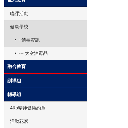
聯課活動
健康學校
- 禁毒資訊
--- 太空油毒品
融合教育
訓導組
輔導組
4Rs精神健康約章
活動花絮