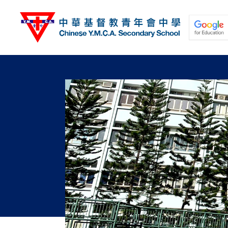
移
至
主
內
容
關於我們
校園動態
學與教
學生發展