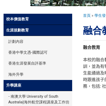
環球探索
導
首頁
學生發
Side
校本價值教育
航
Meun
融合
連
入學申請
生涯規劃教育
結
計劃內容
學生園地
融合教育
香港中學文憑-國際認可
本校的融合
香港生涯發展自評基準
學生表現
訓，並為有
生能通過及
海外升學
時跟進孩子
家長資訊
升學講座
:
務，包括
- 南澳大學 University of South
Australia)海外航空課程講座及工作坊