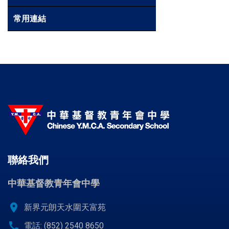
常用連結
聯絡我們
中華基督教青年會中學
location_on
新界元朗天水圍天富苑
call
電話: (852) 2540 8650