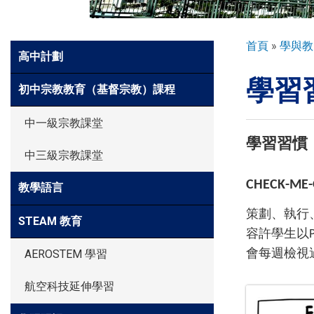
環球探索
導
首頁
學與教
Side
高中計劃
航
Meun
學習
連
入學申請
初中宗教教育（基督宗教）課程
結
中一級宗教課堂
學生園地
學習習慣
中三級宗教課堂
CHECK-M
教學語言
學生表現
策劃、執行、
STEAM 教育
容許學生以
家長資訊
會每週檢視
AEROSTEM 學習
航空科技延伸學習