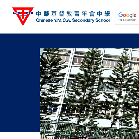
移
至
主
內
容
關於我們
校園動態
學與教
學生發展