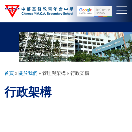
移
至
主
內
容
導
首頁
關於我們
管理與架構
行政架構
航
行政架構
連
結