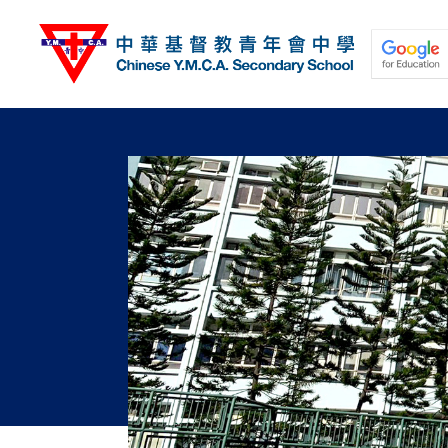
移
至
主
內
容
關於我們
校園動態
學與教
學生發展