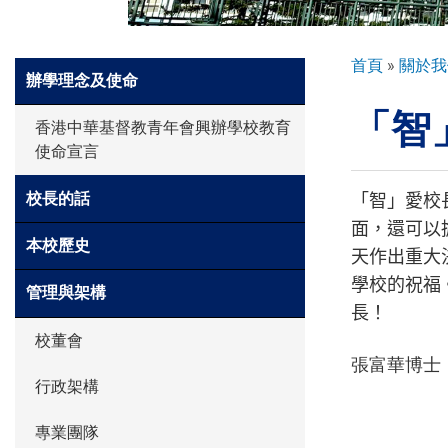
環球探索
導
首頁
關於我
Side
辦學理念及使命
航
Meun
「智
連
入學申請
香港中華基督教青年會興辦學校教育
結
使命宣言
學生園地
「智」愛校
校長的話
面，還可以
本校歷史
天作出重大
學生表現
學校的祝福
管理與架構
長！
校董會
家長資訊
張富華博士
行政架構
專業團隊