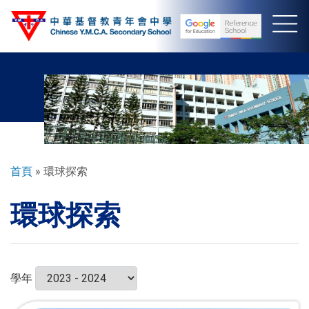
移
至
主
內
容
導
首頁
環球探索
航
環球探索
連
結
學年