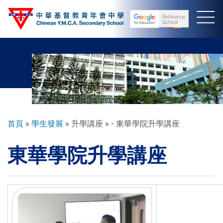
移
至
主
內
容
導
首頁
學生發展
升學講座
- 東華學院升學講座
航
東華學院升學講座
連
結