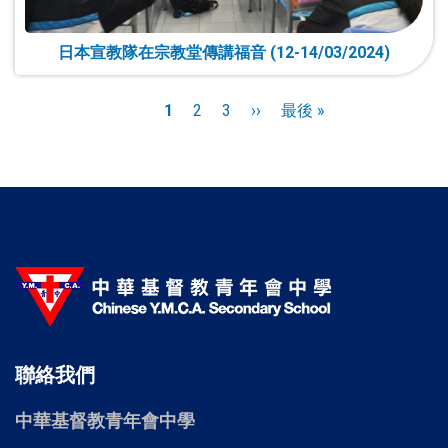
日本宣教隊在宗教堂傳講福音 (12-14/03/2024)
Pagination
目
1
頁
2
頁
3
下
››
Last
最後 »
前
面
面
一
page
頁
頁
面
聯絡我們
中華基督教青年會中學