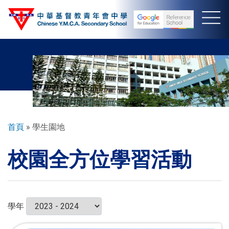
移
至
主
內
容
導
首頁
學生園地
航
校園全方位學習活動
連
結
學年