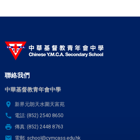
前
面
面
一
page
頁
頁
面
聯絡我們
中華基督教青年會中學
location_on
新界元朗天水圍天富苑
call
電話: (852) 2540 8650
print
傳真: (852) 2448 8763
email
電郵:
school@cymcass.edu.hk