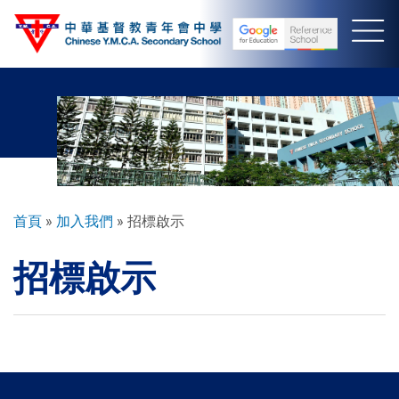
移
至
主
內
容
導
首頁
加入我們
招標啟示
航
招標啟示
連
結