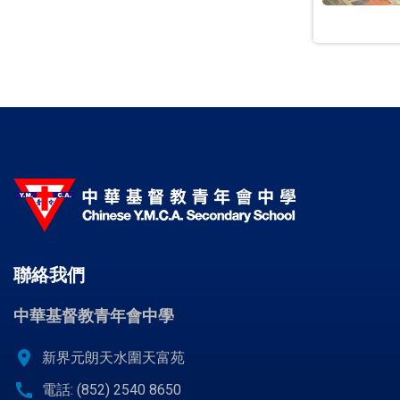
聯絡我們
中華基督教青年會中學
location_on
新界元朗天水圍天富苑
call
電話: (852) 2540 8650