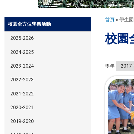
環球探索
導
首頁
學生園
Side
校園全方位學習活動
航
Meun
校園
連
入學申請
2025-2026
結
2024-2025
學生園地
學年
2023-2024
2022-2023
學生表現
2021-2022
家長資訊
2020-2021
2019-2020