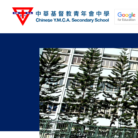
移
至
主
內
容
關於我們
校園動態
學與教
學生發展