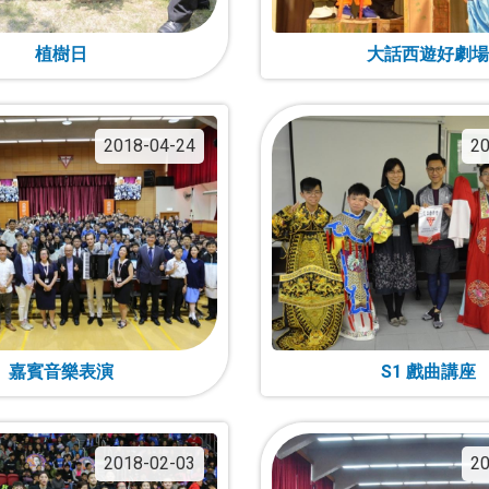
植樹日
大話西遊好劇場
2018-04-24
20
嘉賓音樂表演
S1 戲曲講座
2018-02-03
20