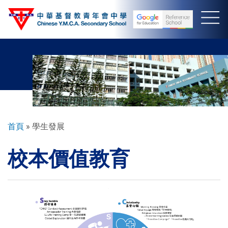
移
至
主
內
容
導
首頁
學生發展
航
校本價值教育
連
結