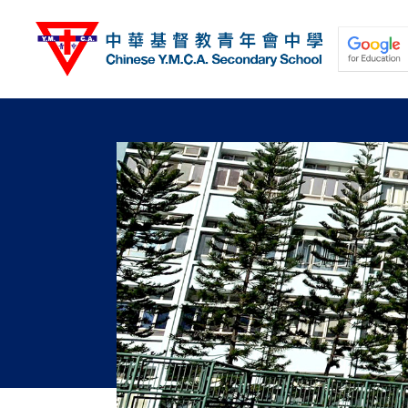
移
至
主
內
容
關於我們
校園動態
學與教
學生發展