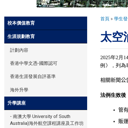
環球探索
導
首頁
學生發
Side
校本價值教育
航
Meun
太空
連
入學申請
生涯規劃教育
結
計劃內容
學生園地
2025年2
香港中學文憑-國際認可
例》，列為
香港生涯發展自評基準
學生表現
相關新聞公
海外升學
法例生效後
家長資訊
升學講座
管
- 南澳大學 University of South
販
Australia)海外航空課程講座及工作坊