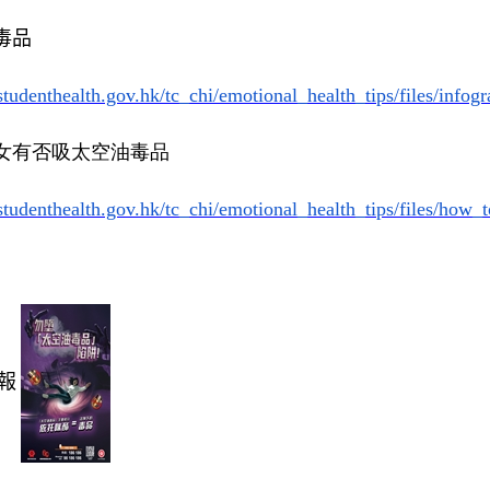
毒品
studenthealth.gov.
hk/tc_chi/emotional_health_
tips/files/info
女有否吸太空油毒品
studenthealth.gov.
hk/tc_chi/emotional_health_
tips/files/how_
報