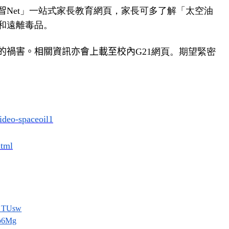
智
Net」一站式家長教育網頁，家長可多了解「太空油
和遠離毒品。
的禍害。相關資訊亦會上載至校內
G21網頁。
期望緊密
video-spaceoil1
html
_TUsw
b6Mg