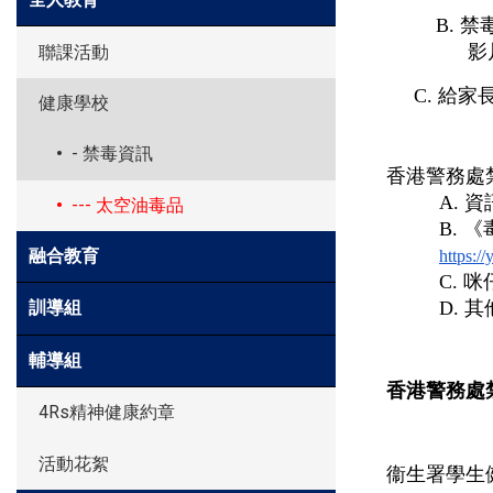
B.
禁
影
聯課活動
     C.
給家長
健康學校
- 禁毒資訊
香港警務處
A.
資
--- 太空油毒品
B. 
融合教育
https://
C.
D. 
訓導組
輔導組
香港警務處
4Rs精神健康約章
活動花絮
衞生署學生