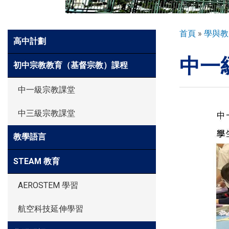
環球探索
導
首頁
學與教
Side
高中計劃
航
Meun
中一
連
入學申請
初中宗教教育（基督宗教）課程
結
中一級宗教課堂
學生園地
中三級宗教課堂
教學語言
學生表現
STEAM 教育
家長資訊
AEROSTEM 學習
航空科技延伸學習