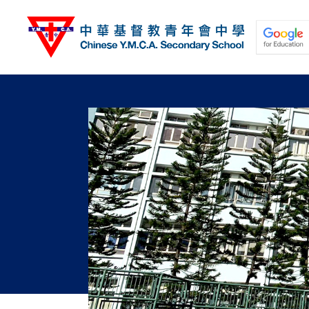
移
至
主
內
容
關於我們
校園動態
學與教
學生發展