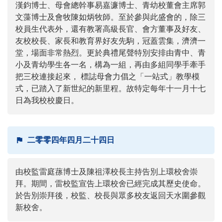
漢鈞博士、母會總幹事易嘉濂博士、青幼校董會主席郭
文藻博士及會牧陳如炳牧師。至於參與此盛會的，除三
校員生代表外，還有教署高級長官、會方董事及好友、
友校校長、家長和教育界好友先駒，冠蓋雲集，濟濟一
堂，場面非常熱烈。更於典禮尾聲特別安排由青中、青
小及青幼學生各一名，構為一組，再由多組同學手牽手
把三校連接起來， 標誌母會力倡之「一站式」教學模
式，已踏入了新世紀的新里程。故特定每年十一月十七
日為我校校慶日。
二零零四年四月二十四日
由校監雷庭蓀博士及陳祖澤校長主持告別上環校舍崇
拜。期間，雷校監宣告上環校舍已經完成其歷史使命。
於告別崇拜後，校監、校長與眾多校友返回天水圍參觀
新校舍。