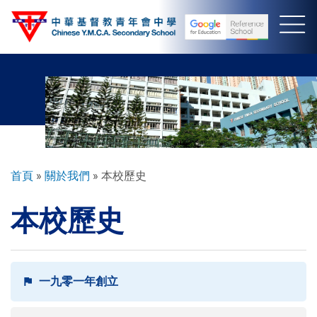
移
至
主
內
容
導
首頁
關於我們
本校歷史
航
本校歷史
連
結
一九零一年創立