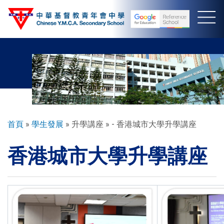
移
至
主
內
容
導
首頁
學生發展
升學講座
- 香港城市大學升學講座
航
香港城市大學升學講座
連
結