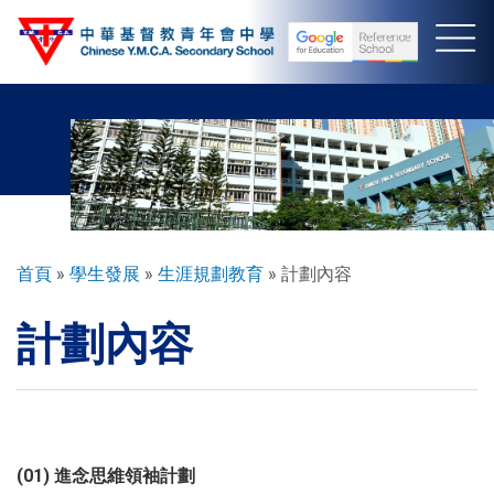
移
至
主
內
容
導
首頁
學生發展
生涯規劃教育
計劃內容
航
計劃內容
連
結
(01) 進念思維領袖計劃