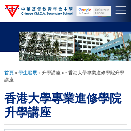
移
至
主
內
容
導
首頁
學生發展
升學講座
- 香港大學專業進修學院升學
講座
航
連
香港大學專業進修學院
結
升學講座