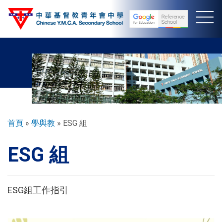
移
至
主
內
容
導
首頁
學與教
ESG 組
航
ESG 組
連
結
ESG組工作指引