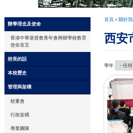
環球探索
導
首頁
關於我
Side
辦學理念及使命
航
Meun
西安
連
入學申請
香港中華基督教青年會興辦學校教育
結
使命宣言
學生園地
校長的話
學年
本校歷史
學生表現
管理與架構
校董會
家長資訊
行政架構
專業團隊