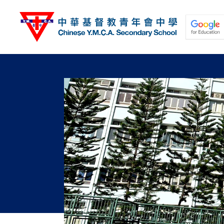
移
至
主
內
容
關於我們
校園動態
學與教
學生發展