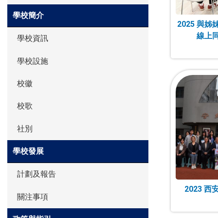
學校簡介
2025 與
線上同
學校資訊
學校設施
校徽
校歌
社別
學校發展
計劃及報告
2023 
關注事項