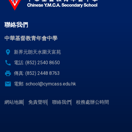
聯絡我們
中華基督教青年會中學
location_on
新界元朗天水圍天富苑
call
電話: (852) 2540 8650
print
傳真: (852) 2448 8763
email
電郵:
school@cymcass.edu.hk
網站地圖
免責聲明
聯絡我們
校務處辦公時間