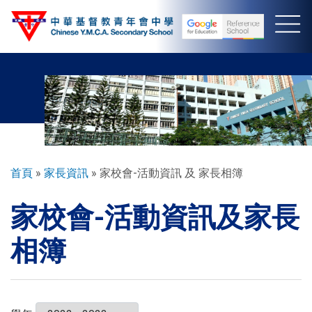
移
至
主
內
容
導
首頁
家長資訊
家校會-活動資訊 及 家長相簿
航
家校會-活動資訊及家長
連
結
相簿