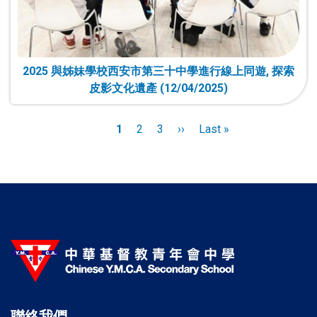
2025 與姊妹學校西安市第三十中學進行線上同遊, 探索
皮影文化遺產 (12/04/2025)
Pagination
目
1
頁
2
頁
3
下
››
Last
Last »
前
面
面
一
page
頁
頁
面
聯絡我們