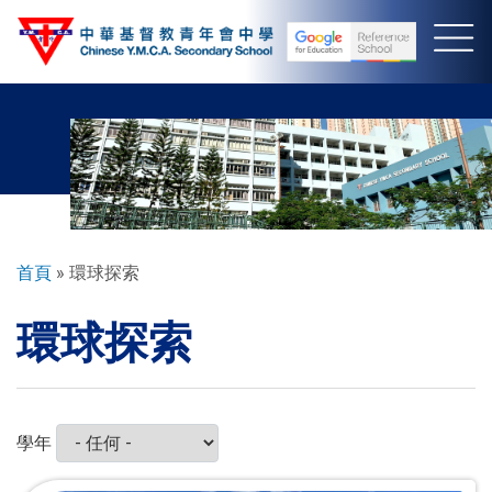
移
至
主
內
容
導
首頁
環球探索
航
環球探索
連
結
學年