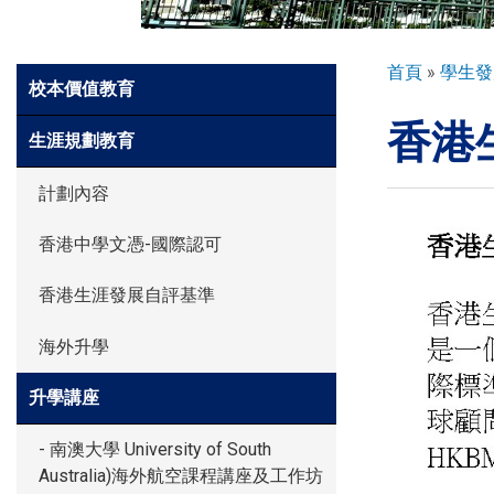
環球探索
導
首頁
學生發
Side
校本價值教育
航
Meun
香港
連
入學申請
生涯規劃教育
結
計劃內容
學生園地
香港中學文憑-國際認可
香港生涯發展自評基準
學生表現
海外升學
家長資訊
升學講座
- 南澳大學 University of South
Australia)海外航空課程講座及工作坊