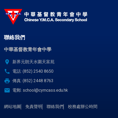
聯絡我們
中華基督教青年會中學
location_on
新界元朗天水圍天富苑
call
電話: (852) 2540 8650
print
傳真: (852) 2448 8763
email
電郵:
school@cymcass.edu.hk
網站地圖
免責聲明
聯絡我們
校務處辦公時間