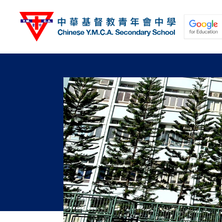
移
至
主
內
容
關於我們
校園動態
學與教
學生發展