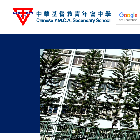
移
至
主
內
容
關於我們
校園動態
學與教
學生發展