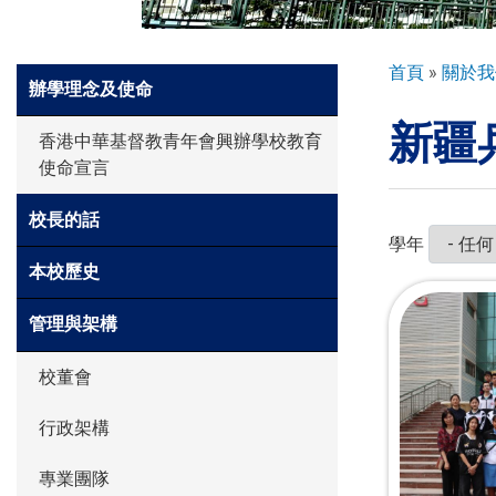
環球探索
導
首頁
關於我
Side
辦學理念及使命
航
Meun
新疆
連
入學申請
香港中華基督教青年會興辦學校教育
結
使命宣言
學生園地
校長的話
學年
本校歷史
學生表現
管理與架構
校董會
家長資訊
行政架構
專業團隊